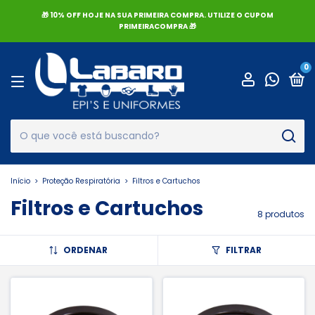
🎁 10% OFF HOJE NA SUA PRIMEIRA COMPRA. UTILIZE O CUPOM
PRIMEIRACOMPRA 🎁
0
Início
>
Proteção Respiratória
>
Filtros e Cartuchos
Filtros e Cartuchos
8 produtos
ORDENAR
FILTRAR