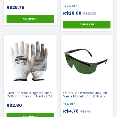
CA 37401
| CA 33135
-
20
%
OFF
R$26,75
R$20,00
R$25,00
COMPRAR
COMPRAR
Luva Tricotada Pigmentada
Óculos de Proteção Jaguar
Cottonix Branca - Medix | CA
Verde Modelo RJ - Kalipso |
48900
CA 10346
-
9
%
OFF
R$2,80
R$4,70
R$5,18
COMPRAR