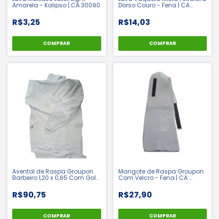
Amarela - Kalipso | CA 30090
Dorso Couro - Fena | CA
42994
R$3,25
R$14,03
COMPRAR
COMPRAR
Avental de Raspa Groupon
Mangote de Raspa Groupon
Barbeiro 1,20 x 0,65 Com Gola
Com Velcro - Fena | CA:
- Fena | CA 36013
35652
R$90,75
R$27,90
COMPRAR
COMPRAR