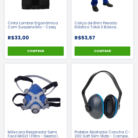
Cinta Lombar Ergonômica
Calça de Brim Pesado
Com Suspensório - Cseg
Elástico Total 3 Bolsos
Uniforme Profissional -
Labaro
R$33,00
R$53,57
COMPRAR
COMPRAR
Máscara Respirador Semi
Protetor Abafador Concha C-
Facil MIG21 1 Filtro - Destra |
200 Soft Slim 18db - Camper