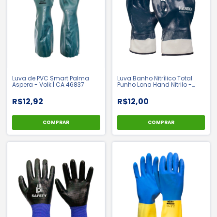
Luva de PVC Smart Palma
Luva Banho Nitrílico Total
Aspera - Volk | CA 46837
Punho Lona Hand Nitrilo -
Handex | CA 47068
R$12,92
R$12,00
COMPRAR
COMPRAR