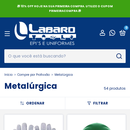
🎁 10% OFF HOJE NA SUA PRIMEIRA COMPRA. UTILIZE O CUPOM
PRIMEIRACOMPRA 🎁
0
Início
>
Compre por Profissão
>
Metalúrgica
Metalúrgica
54 produtos
ORDENAR
FILTRAR