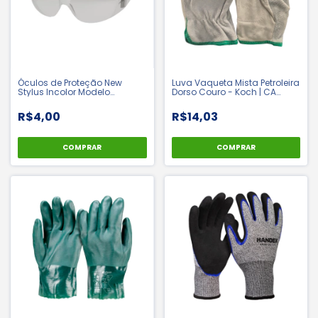
Óculos de Proteção New
Luva Vaqueta Mista Petroleira
Stylus Incolor Modelo
Dorso Couro - Koch | CA
Leopardo - Valeplast | CA
14148
42721
R$4,00
R$14,03
COMPRAR
COMPRAR