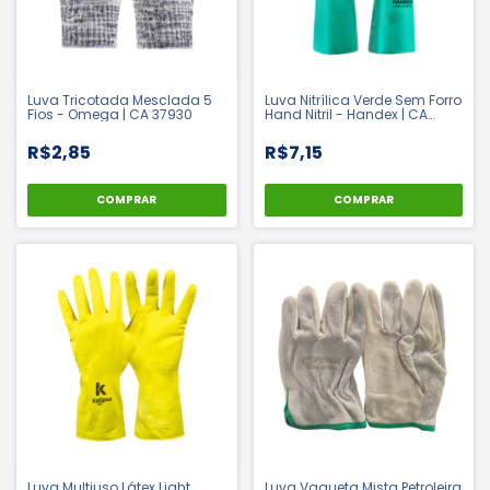
Luva Tricotada Mesclada 5
Luva Nitrílica Verde Sem Forro
Fios - Omega | CA 37930
Hand Nitril - Handex | CA
48761
R$2,85
R$7,15
COMPRAR
COMPRAR
Luva Multiuso Látex Light
Luva Vaqueta Mista Petroleira