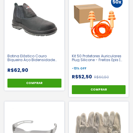
Botina Elástico Couro
Kit 50 Protetores Auriculares
Biqueira Aço Bidensidade
Plug Silicone - Freitas Epis |
Flex - Cartom | CA 15079
CA 18189
-
13
%
OFF
R$62,90
R$52,50
R$60,50
COMPRAR