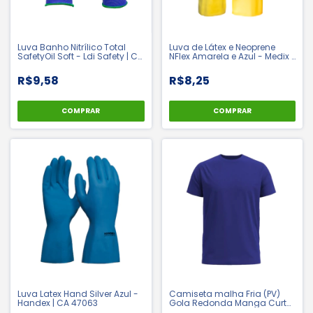
Luva Banho Nitrílico Total
Luva de Látex e Neoprene
SafetyOil Soft - Ldi Safety | CA
NFlex Amarela e Azul - Medix |
42982
CA 49127
R$9,58
R$8,25
COMPRAR
COMPRAR
Luva Latex Hand Silver Azul -
Camiseta malha Fria (PV)
Handex | CA 47063
Gola Redonda Manga Curta
Uniforme Profissional