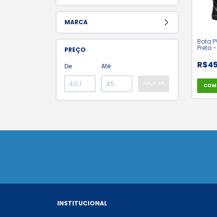
MARCA
Bota P
Preta -
PREÇO
36026
R$45
De
Até
APLICAR
COM
INSTITUCIONAL