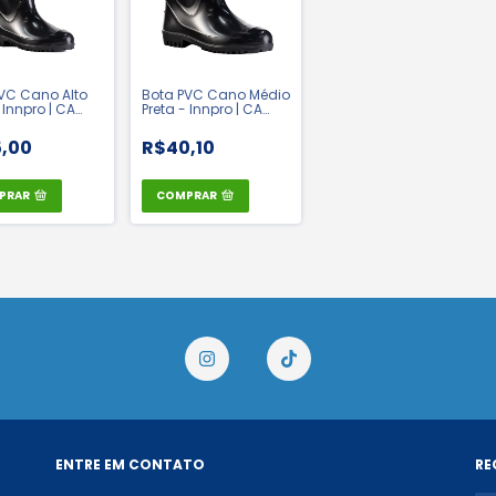
VC Cano Alto
Bota PVC Cano Médio
 Innpro | CA
Preta - Innpro | CA
36025
,00
R$40,10
PRAR
COMPRAR
ENTRE EM CONTATO
RE